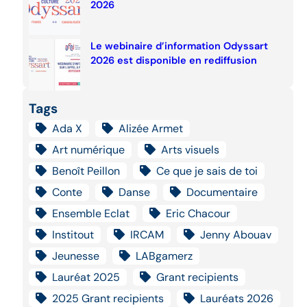
2026
Le webinaire d’information Odyssart
2026 est disponible en rediffusion
Tags
Ada X
Alizée Armet
Art numérique
Arts visuels
Benoît Peillon
Ce que je sais de toi
Conte
Danse
Documentaire
Ensemble Eclat
Eric Chacour
Institout
IRCAM
Jenny Abouav
Jeunesse
LABgamerz
Lauréat 2025
Grant recipients
2025 Grant recipients
Lauréats 2026