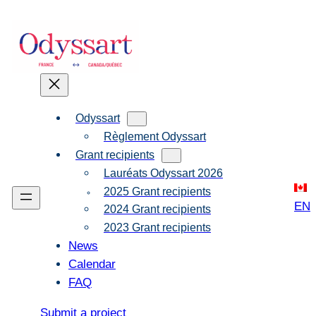
Skip
to
content
Odyssart
Règlement Odyssart
Grant recipients
Lauréats Odyssart 2026
2025 Grant recipients
EN
2024 Grant recipients
2023 Grant recipients
News
Calendar
FAQ
Submit a project