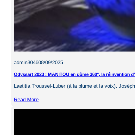
admin3046
08/09/2025
Odyssart 2023 : MANITOU en dôme 360°, la réinvention d’
Laetitia Troussel-Luber (à la plume et la voix), José
Read More