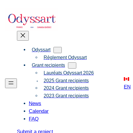
Skip
to
content
Odyssart
Règlement Odyssart
Grant recipients
Lauréats Odyssart 2026
2025 Grant recipients
EN
2024 Grant recipients
2023 Grant recipients
News
Calendar
FAQ
Submit a project