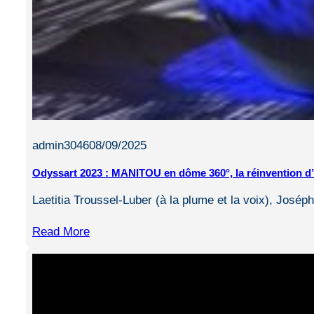
admin3046
08/09/2025
Odyssart 2023 : MANITOU en dôme 360°, la réinvention d’
Laetitia Troussel-Luber (à la plume et la voix), José
Read More