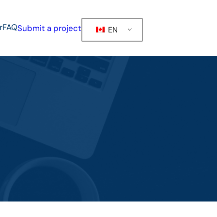
r
FAQ
Submit a project
EN