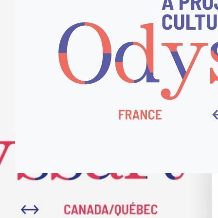
admin3046
16/12/2025
Découvrez les 12 lauréats Odyssart