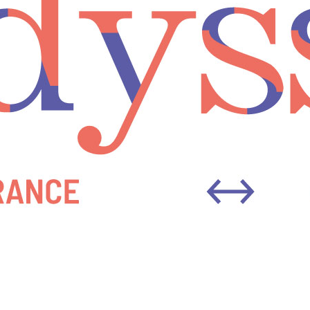
Découvrez les 12 lauréats
Odyssart 2026
Le webinaire d’information
Odyssart 2026 est
disponible en rediffusion
Tags
Ada X
Alizée Armet
Art numérique
Arts visuels
Benoît Peillon
Ce que je sais de toi
Conte
Danse
Documentaire
Ensemble Eclat
Eric Chacour