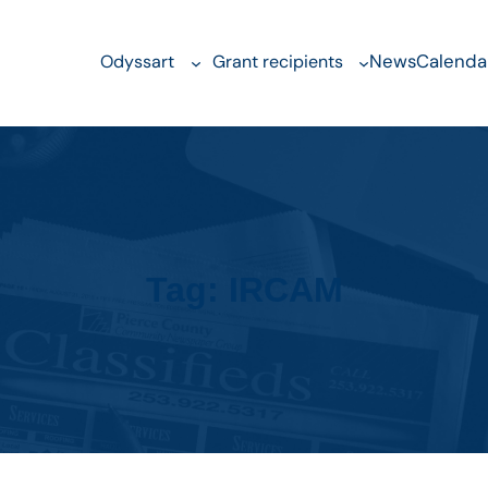
News
Calenda
Odyssart
Grant recipients
Tag:
IRCAM