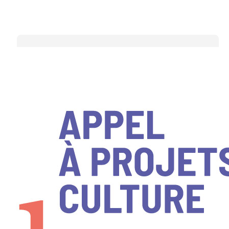
Latest Posts
Les lauréats Odyssart au
cœur de la Rencontre des
jeunes entrepreneurs
culturels France-Québec
Odyssart 2027 : l’appel à
projets culturels ouvre ses
candidatures du 31 août au
12 octobre 2026
Le webinaire d’information
Odyssart 2027 est
disponible en rediffusion