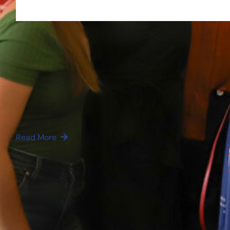
admin3046
24/07/2026
Odyssart 2027 : l’appel à projets
culturels ouvre ses candidatures
du 31 août au 12 octobre 2026
L’OFQJ, avec le soutien de la Fondation DRG,
annonce l’ouverture…
Read More