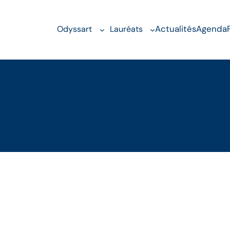
Actualités
Agenda
Odyssart
Lauréats
TS D’AVION, QUELS TYPES 
ADMISSIBLES ?