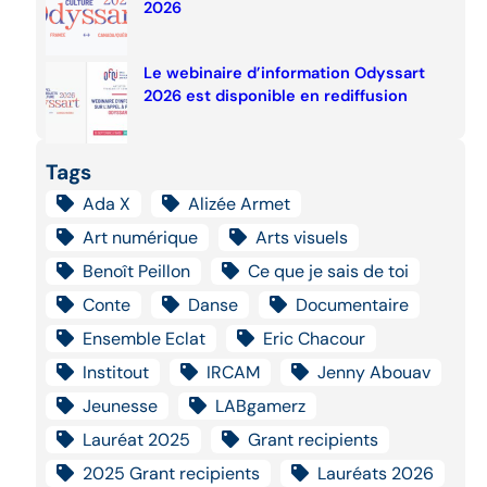
2026
Le webinaire d’information Odyssart
2026 est disponible en rediffusion
Tags
Ada X
Alizée Armet
Art numérique
Arts visuels
Benoît Peillon
Ce que je sais de toi
Conte
Danse
Documentaire
Ensemble Eclat
Eric Chacour
Institout
IRCAM
Jenny Abouav
Jeunesse
LABgamerz
Lauréat 2025
Grant recipients
2025 Grant recipients
Lauréats 2026