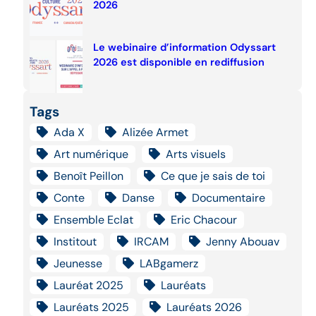
2026
Le webinaire d’information Odyssart
2026 est disponible en rediffusion
Tags
Ada X
Alizée Armet
Art numérique
Arts visuels
Benoît Peillon
Ce que je sais de toi
Conte
Danse
Documentaire
Ensemble Eclat
Eric Chacour
Institout
IRCAM
Jenny Abouav
Jeunesse
LABgamerz
Lauréat 2025
Lauréats
Lauréats 2025
Lauréats 2026