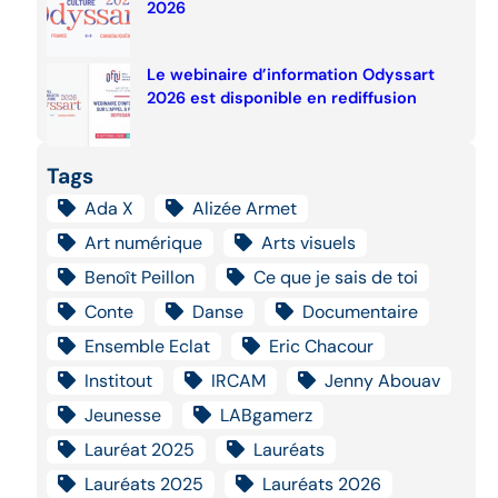
2026
Le webinaire d’information Odyssart
2026 est disponible en rediffusion
Tags
Ada X
Alizée Armet
Art numérique
Arts visuels
Benoît Peillon
Ce que je sais de toi
Conte
Danse
Documentaire
Ensemble Eclat
Eric Chacour
Institout
IRCAM
Jenny Abouav
Jeunesse
LABgamerz
Lauréat 2025
Lauréats
Lauréats 2025
Lauréats 2026