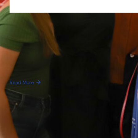
admin3046
24/07/2026
Odyssart 2027 : l’appel à projets
culturels ouvre ses candidatures
du 31 août au 12 octobre 2026
L’OFQJ, avec le soutien de la Fondation DRG,
annonce l’ouverture…
Read More