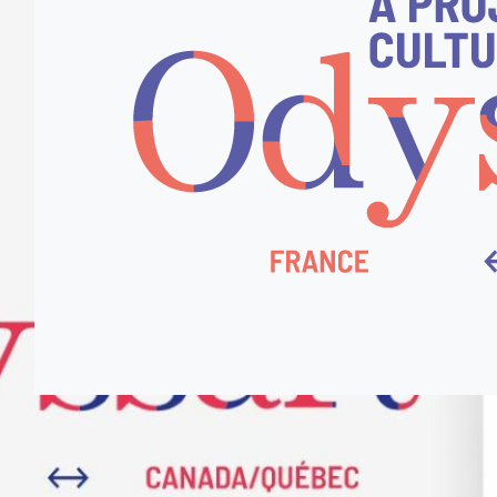
admin3046
16/12/2025
Découvrez les 12 lauréats Odyssart