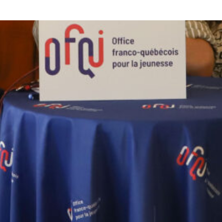
Institout
IRCAM
Jenny Abouav
Jeunesse
LABgamerz
Lauréat 2025
Lauréats
Lauréats 2025
Lauréats 2026
Lauréats Odyssart
Montréal
Musique électronique
Numérique
Odyssart
Odyssart 2026
Odyssart 2027
Ontario College of Art and Design
Paris
REVEALITY SAS
Réalité augmentée
Sortie de résidence
Spectacle vivant
Théâtre
Webinaire