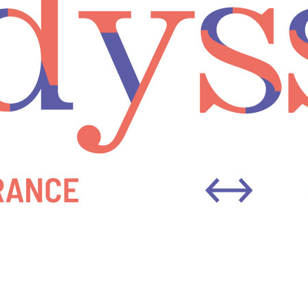
Découvrez les 12 lauréats
Odyssart 2026
Le webinaire d’information
Odyssart 2026 est
disponible en rediffusion
Tags
Ada X
Alizée Armet
Art numérique
Arts visuels
Benoît Peillon
Ce que je sais de toi
Conte
Danse
Documentaire
Ensemble Eclat
Eric Chacour