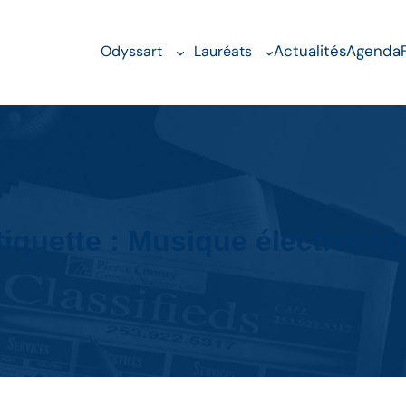
Actualités
Agenda
Odyssart
Lauréats
tiquette :
Musique électroniq