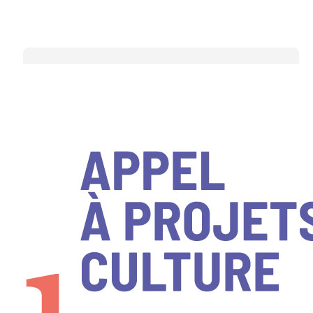
Latest Posts
Les lauréats Odyssart au
cœur de la Rencontre des
jeunes entrepreneurs
culturels France-Québec
Odyssart 2027 : l’appel à
projets culturels ouvre ses
candidatures du 31 août au
12 octobre 2026
Le webinaire d’information
Odyssart 2027 est
disponible en rediffusion